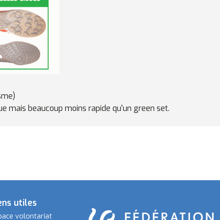
isme)
ue mais beaucoup moins rapide qu'un green set.
ens utiles
pace volontariat