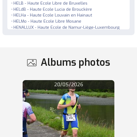
HELB - Haute Ecole Libre de Bruxelles
HELdB - Haute Ecole Lucia de Brouckère
HELHa - Haute Ecole Louvain en Hainaut
HELMo - Haute Ecole Libre Mosane
HENALLUX - Haute Ecole de Namur-Liège-Luxembourg
HEPL - Haute Ecole de la Province de Liège
HERS - Haute Ecole Robert Schuman
HEVinci - Haute Ecole Léonard de Vinci
Saint-Louis Dragons - UCLouvain Saint-Louis Bruxelles
UCLouvain Wolves - Université catholique de Louvain
Albums photos
ULB Owls - Université libre de Bruxelles
ULiège (Gembloux) - Université de Liège (site de
Gembloux)
ULiège (Liège) - Université de Liège
20/05/2026
UMONS Dragons - Université de Mons
UNAMUR - Université de Namur