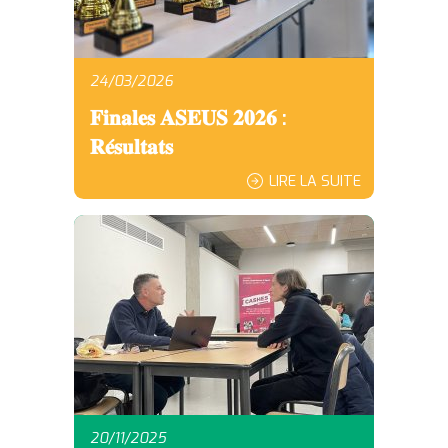
24/03/2026
𝐅𝐢𝐧𝐚𝐥𝐞𝐬 𝐀𝐒𝐄𝐔𝐒 𝟐𝟎𝟐𝟔 :
𝐑𝐞́𝐬𝐮𝐥𝐭𝐚𝐭𝐬
LIRE LA SUITE
20/11/2025