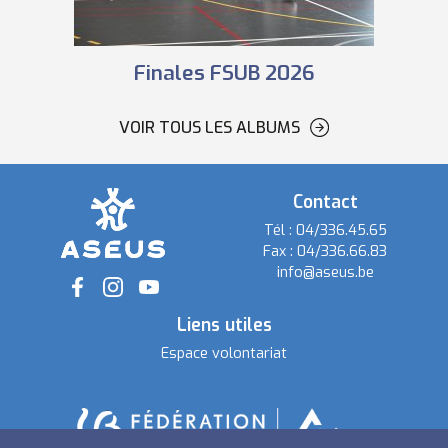
Finales FSUB 2026
VOIR TOUS LES ALBUMS
Contact
Tél :
04/336.45.65
Fax :
04/336.66.83
info@aseus.be
Social
Liens utiles
Espace volontariat