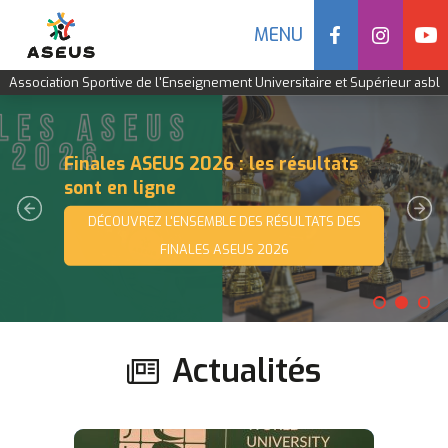
Social
MENU
Navigation
Association Sportive de l'Enseignement Universitaire et Supérieur asbl
mobile
Aller
au
contenu
Finales ASEUS 2026 : les résultats
principal
sont en ligne
DÉCOUVREZ L'ENSEMBLE DES RÉSULTATS DES
FINALES ASEUS 2026
Actualités