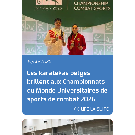
15/06/2026
Les karatékas belges
brillent aux Championnats
du Monde Universitaires de
sports de combat 2026
LIRE LA SUITE