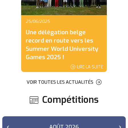
25/06/2025
Une délégation belge
record en route vers les
Summer World University
Games 2025 !
LIRE LA SUITE
VOIR TOUTES LES ACTUALITÉS
Compétitions
AOÛT
2026