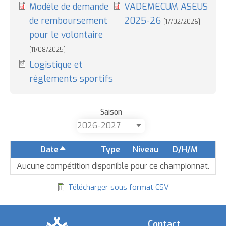
Modèle de demande
VADEMECUM ASEUS
de remboursement
2025-26
[17/02/2026]
pour le volontaire
[11/08/2025]
Logistique et
règlements sportifs
Saison
Date
Type
Niveau
D/H/M
Trier
par
Aucune compétition disponible pour ce championnat.
ordre
Télécharger sous format CSV
décroissant
Contact