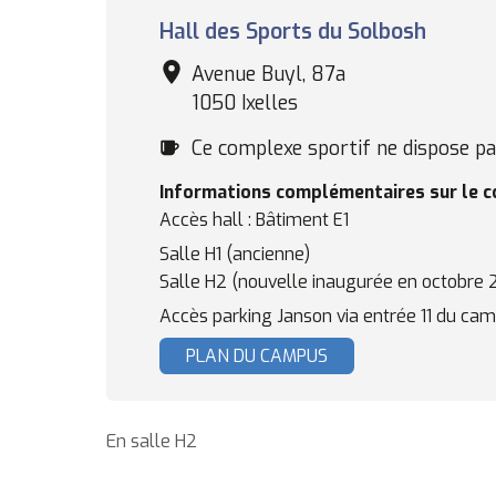
Complexe
Hall des Sports du Solbosh
sportif
Avenue Buyl, 87a
1050 Ixelles
Cafétéria
Ce complexe sportif ne dispose pas
Informations complémentaires sur le 
Accès hall : Bâtiment E1
Salle H1 (ancienne)
Salle H2 (nouvelle inaugurée en octobre 
Accès parking Janson via entrée 11 du cam
PLAN DU CAMPUS
En salle H2