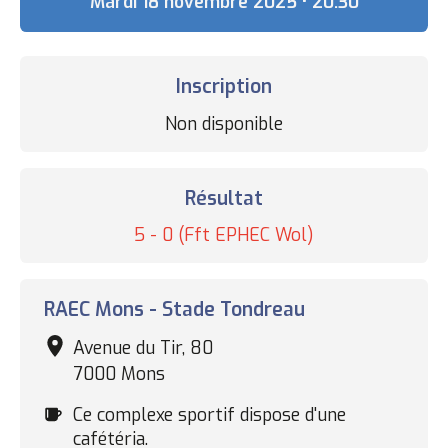
Date
Mardi 18 novembre 2025 • 20:30
Inscription
Statut
Non disponible
des
inscriptions
Résultat
Résultat
5 - 0 (Fft EPHEC Wol)
Complexe
RAEC Mons - Stade Tondreau
sportif
Avenue du Tir, 80
7000 Mons
Cafétéria
Ce complexe sportif dispose d'une
cafétéria.