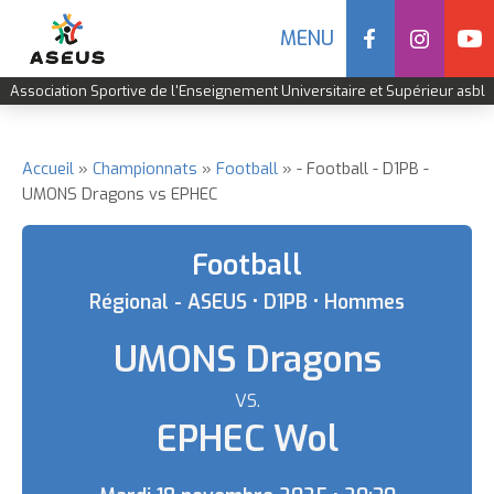
Social
MENU
Navigation
Association Sportive de l'Enseignement Universitaire et Supérieur asbl
mobile
Aller
au
contenu
Accueil
Championnats
Football
- Football - D1PB -
Fil
UMONS Dragons vs EPHEC
principal
d'Ariane
Football
Régional - ASEUS • D1PB • Hommes
UMONS Dragons
VS.
Equipe
EPHEC Wol