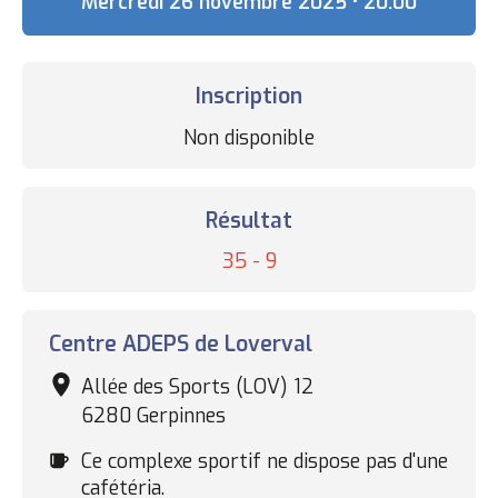
Date
Mercredi 26 novembre 2025 • 20:00
Inscription
Statut
Non disponible
des
inscriptions
Résultat
Résultat
35 - 9
Complexe
Centre ADEPS de Loverval
sportif
Allée des Sports (LOV) 12
6280 Gerpinnes
Cafétéria
Ce complexe sportif ne dispose pas d'une
cafétéria.