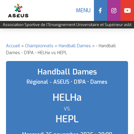
Social
MENU
Navigation
Association Sportive de l'Enseignement Universitaire et Supérieur asbl
mobile
Aller
au
contenu
Accueil
Championnats
Handball Dames
- Handball
Fil
Dames - D1PA - HELHa vs HEPL
principal
d'Ariane
Handball Dames
Régional - ASEUS • D1PA • Dames
HELHa
VS.
HEPL