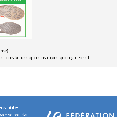
isme)
ue mais beaucoup moins rapide qu'un green set.
ens utiles
pace volontariat