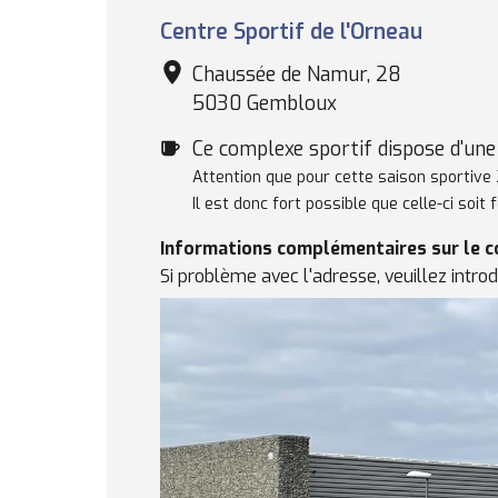
Complexe
Centre Sportif de l'Orneau
sportif
Chaussée de Namur, 28
5030 Gembloux
Cafétéria
Ce complexe sportif dispose d'une 
Remarques
Attention que pour cette saison sportive 2
concernant
Il est donc fort possible que celle-ci soit
la
Informations complémentaires sur le 
cafétéria
Si problème avec l'adresse, veuillez introd