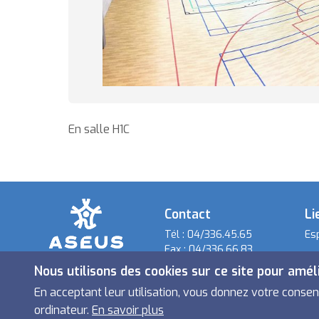
En salle H1C
Contact
Li
Tél :
04/336.45.65
Es
Fax :
04/336.66.83
info@aseus.be
Nous utilisons des cookies sur ce site pour amél
Social
En acceptant leur utilisation, vous donnez votre conse
ordinateur.
En savoir plus