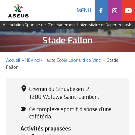
Social
MENU
Navigation
Association Sportive de l'Enseignement Universitaire et Supérieur asbl
mobile
Aller
Stade Fallon
au
contenu
principal
Accueil
HEVinci - Haute Ecole Léonard de Vinci
Stade
Fil
Fallon
d'Ariane
Chemin du Struybeken, 2
1200 Woluwé Saint-Lambert
Cafétéria
Ce complexe sportif dispose d'une
cafétéria.
Activités proposées