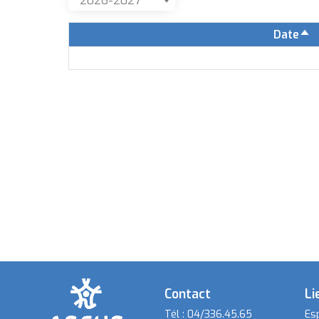
Date
Tr
pa
or
dé
Contact
Li
Tél :
04/336.45.65
Es