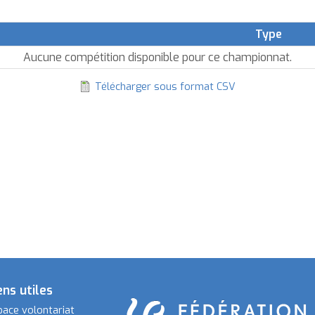
Type
ier
r
Aucune compétition disponible pour ce championnat.
dre
Télécharger sous format CSV
croissant
ens utiles
pace volontariat