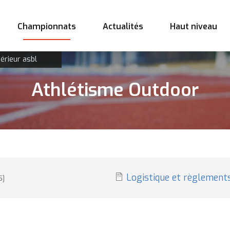
Championnats
Actualités
Haut niveau
érieur asbl
Athlétisme Outdoor
Logistique et règlements
5]