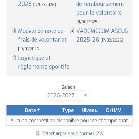
2026
de remboursement
[17/03/2026]
pour le volontaire
[11/08/2025]
Modèle de note de
VADEMECUM ASEUS
frais de volontariat
2025-26
[17/02/2026]
[19/01/2026]
Logistique et
règlements sportifs
Saison
Date
Type
Niveau
D/H/M
Trier
par
Aucune compétition disponible pour ce championnat.
ordre
Télécharger sous format CSV
décroissant