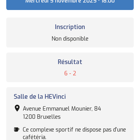
Date
Mercredi 5 novembre 2025 • 18:00
Inscription
Statut
Non disponible
des
inscriptions
Résultat
Résultat
6 - 2
Complexe
Salle de la HEVinci
sportif
Avenue Emmanuel Mounier, 84
1200 Bruxelles
Cafétéria
Ce complexe sportif ne dispose pas d'une
cafétéria.