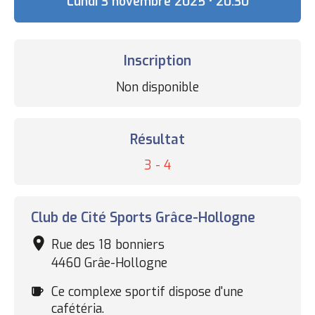
Date
Lundi 3 novembre 2025 • 20:30
Inscription
Statut
Non disponible
des
inscriptions
Résultat
Résultat
3 - 4
Complexe
Club de Cité Sports Grâce-Hollogne
sportif
Rue des 18 bonniers
4460 Grâe-Hollogne
Cafétéria
Ce complexe sportif dispose d'une
cafétéria.