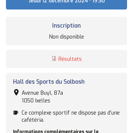
Date
Jeudi 12 décembre 2024 • 19:30
Inscription
Statut
Non disponible
des
inscriptions
Résultats
Complexe
Hall des Sports du Solbosh
sportif
Avenue Buyl, 87a
1050 Ixelles
Cafétéria
Ce complexe sportif ne dispose pas d'une
cafétéria.
Informations complémentaires sur le