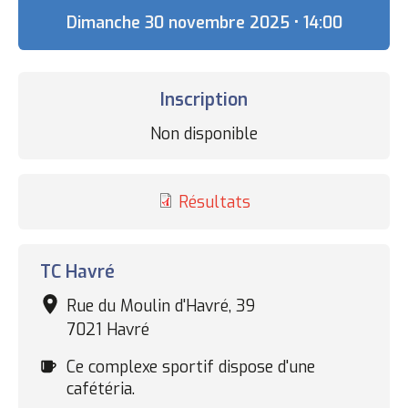
Date
Dimanche 30 novembre 2025 • 14:00
Inscription
Statut
Non disponible
des
inscriptions
Résultats
Complexe
TC Havré
sportif
Rue du Moulin d'Havré, 39
7021 Havré
Cafétéria
Ce complexe sportif dispose d'une
cafétéria.