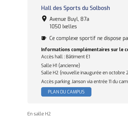
Complexe
Hall des Sports du Solbosh
sportif
Avenue Buyl, 87a
1050 Ixelles
Cafétéria
Ce complexe sportif ne dispose pas
Informations complémentaires sur le 
Accès hall : Bâtiment E1
Salle H1 (ancienne)
Salle H2 (nouvelle inaugurée en octobre 
Accès parking Janson via entrée 11 du cam
PLAN DU CAMPUS
En salle H2