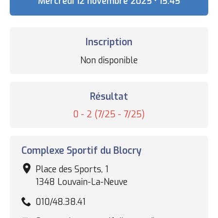
Date
Mercredi 12 novembre 2025 • 15:45
Inscription
Statut
Non disponible
des
inscriptions
Résultat
Résultat
0 - 2 (7/25 - 7/25)
Complexe
Complexe Sportif du Blocry
sportif
Place des Sports, 1
1348 Louvain-La-Neuve
010/48.38.41