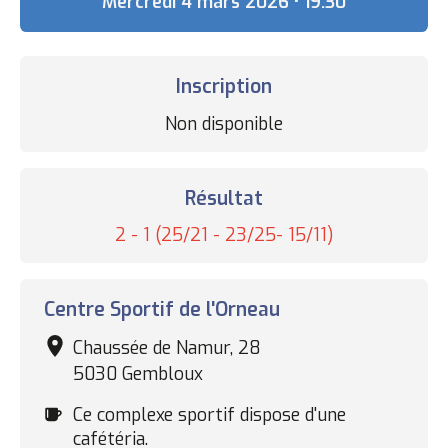
Date
Mercredi 4 mars 2026 • 19:30
Inscription
Statut
Non disponible
des
inscriptions
Résultat
Résultat
2 - 1 (25/21 - 23/25- 15/11)
Complexe
Centre Sportif de l'Orneau
sportif
Chaussée de Namur, 28
5030 Gembloux
Cafétéria
Ce complexe sportif dispose d'une
cafétéria.