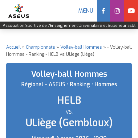
Social
MENU
Navigation
Association Sportive de l'Enseignement Universitaire et Supérieur asbl
mobile
Aller
au
contenu
Accueil
Championnats
Volley-ball Hommes
- Volley-ball
Fil
Hommes - Ranking - HELB vs ULiège (Liège)
principal
d'Ariane
Volley-ball Hommes
Régional - ASEUS • Ranking • Hommes
HELB
VS.
Equipe
ULiège (Gembloux)