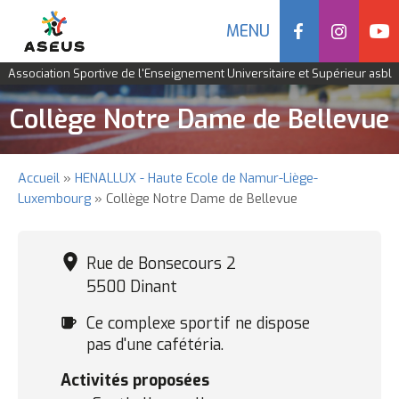
Social
MENU
Navigation
Association Sportive de l'Enseignement Universitaire et Supérieur asbl
mobile
Aller
Collège Notre Dame de Bellevue
au
contenu
principal
Accueil
HENALLUX - Haute Ecole de Namur-Liège-
Fil
Luxembourg
Collège Notre Dame de Bellevue
d'Ariane
Rue de Bonsecours 2
5500 Dinant
Cafétéria
Ce complexe sportif ne dispose
pas d'une cafétéria.
Activités proposées