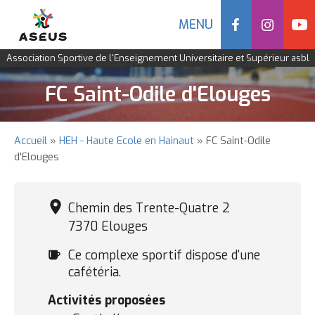
Social
MENU
Navigation
Association Sportive de l'Enseignement Universitaire et Supérieur asbl
mobile
Aller
FC Saint-Odile d'Elouges
au
contenu
principal
Accueil
HEH - Haute Ecole en Hainaut
FC Saint-Odile
Fil
d'Elouges
d'Ariane
Chemin des Trente-Quatre 2
7370 Elouges
Cafétéria
Ce complexe sportif dispose d'une
cafétéria.
Activités proposées