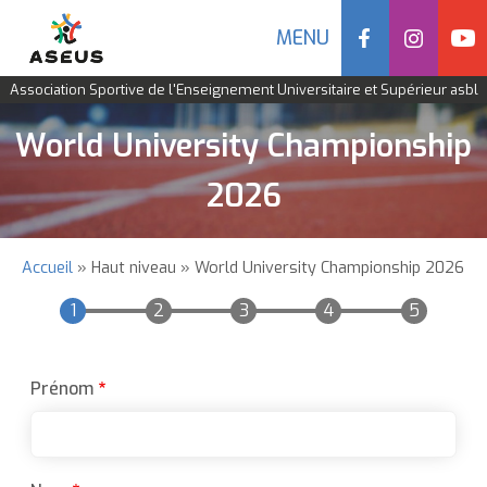
Social
MENU
Navigation
Association Sportive de l'Enseignement Universitaire et Supérieur asbl
mobile
Aller
World University Championship
au
contenu
2026
principal
Accueil
Haut niveau
World University Championship 2026
Fil
d'Ariane
Prénom