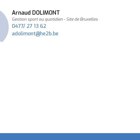
mail
Prénom
Arnaud
NOM
DOLIMONT
Fonction
Gestion sport au quotidien - Site de Bruxelles
0477/ 27 13 62
Adresse
adolimont@he2b.be
e-
mail