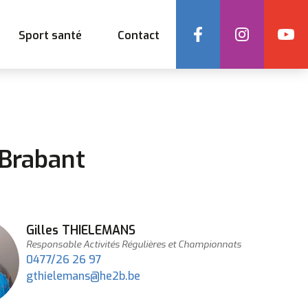
Social
Sport santé
Contact
-Brabant
Prénom
Gilles
NOM
THIELEMANS
Fonction
Responsable Activités Régulières et Championnats
0477/26 26 97
Adresse
gthielemans@he2b.be
e-