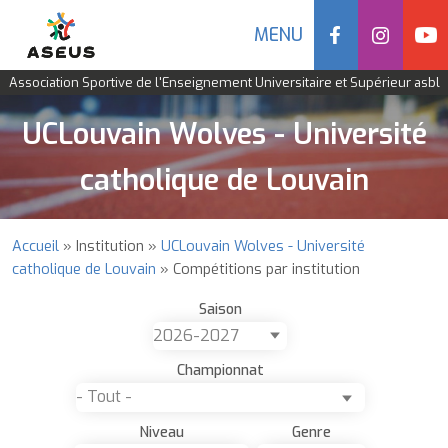
Social
MENU
Navigation
Association Sportive de l'Enseignement Universitaire et Supérieur asbl
mobile
Aller
UCLouvain Wolves - Université
au
contenu
catholique de Louvain
principal
Accueil
Institution
UCLouvain Wolves - Université
Fil
catholique de Louvain
Compétitions par institution
d'Ariane
Saison
Championnat
Niveau
Genre