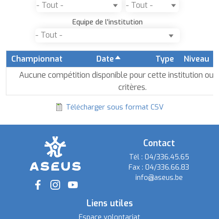
Equipe de l'institution
Championnat
Date
Type
Niveau
Trier
par
Aucune compétition disponible pour cette institution ou 
ordre
critères.
décroissant
Télécharger sous format CSV
Contact
Tél :
04/336.45.65
Fax :
04/336.66.83
info@aseus.be
Social
Liens utiles
Espace volontariat