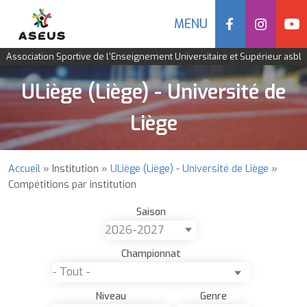
Social
MENU
Navigation
Association Sportive de l'Enseignement Universitaire et Supérieur asbl
mobile
Aller
ULiège (Liège) - Université de
au
contenu
Liège
principal
Accueil
Institution
ULiège (Liège) - Université de Liège
Fil
Compétitions par institution
d'Ariane
Saison
Championnat
Niveau
Genre