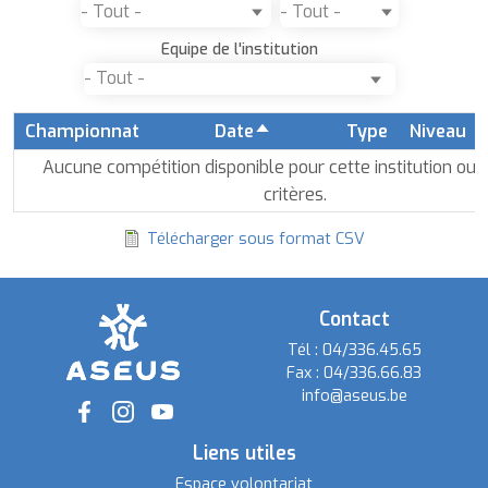
Equipe de l'institution
Championnat
Date
Type
Niveau
Trier
par
Aucune compétition disponible pour cette institution ou 
ordre
critères.
décroissant
Télécharger sous format CSV
Contact
Tél :
04/336.45.65
Fax :
04/336.66.83
info@aseus.be
Social
Liens utiles
Espace volontariat