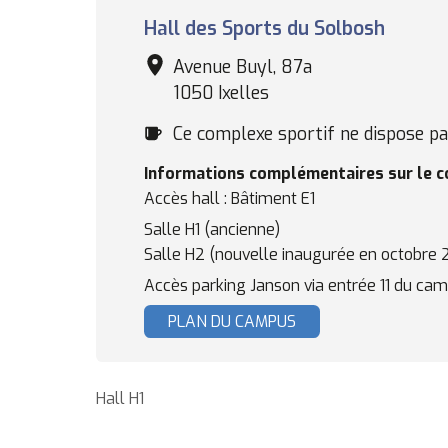
Complexe
Hall des Sports du Solbosh
sportif
Avenue Buyl, 87a
1050 Ixelles
Cafétéria
Ce complexe sportif ne dispose pas
Informations complémentaires sur le 
Accès hall : Bâtiment E1
Salle H1 (ancienne)
Salle H2 (nouvelle inaugurée en octobre 
Accès parking Janson via entrée 11 du cam
PLAN DU CAMPUS
Hall H1