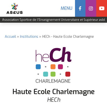
Social
MENU
Navigation
Association Sportive de l'Enseignement Universitaire et Supérieur asbl
mobile
Aller
au
contenu
Accueil
Institutions
HECh - Haute Ecole Charlemagne
Fil
principal
d'Ariane
Haute Ecole Charlemagne
HECh