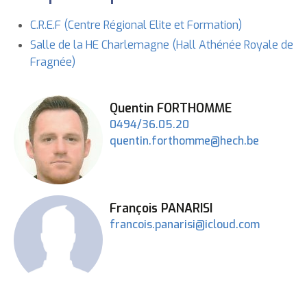
C.R.E.F (Centre Régional Elite et Formation)
Salle de la HE Charlemagne (Hall Athénée Royale de
Fragnée)
Prénom
Quentin
NOM
FORTHOMME
0494/36.05.20
Adresse
quentin.forthomme@hech.be
e-
mail
Prénom
François
NOM
PANARISI
Adresse
francois.panarisi@icloud.com
e-
mail