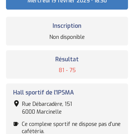
Date
Mercredi 19 février 2025 • 18:30
Inscription
Statut
Non disponible
des
inscriptions
Résultat
Résultat
81 - 75
Complexe
Hall sportif de l'IPSMA
sportif
Rue Débarcadère, 151
6000 Marcinelle
Cafétéria
Ce complexe sportif ne dispose pas d'une
cafétéria.