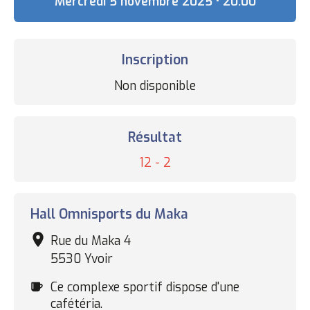
Date
Mercredi 5 novembre 2025 • 20:00
Inscription
Statut
Non disponible
des
inscriptions
Résultat
Résultat
12 - 2
Complexe
Hall Omnisports du Maka
sportif
Rue du Maka 4
5530 Yvoir
Cafétéria
Ce complexe sportif dispose d'une
cafétéria.