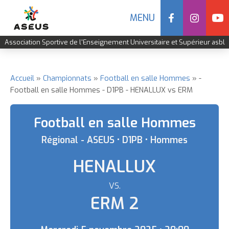
Social
MENU
Navigation
Association Sportive de l'Enseignement Universitaire et Supérieur asbl
mobile
Aller
au
contenu
Accueil
Championnats
Football en salle Hommes
-
Fil
Football en salle Hommes - D1PB - HENALLUX vs ERM
principal
d'Ariane
Football en salle Hommes
Régional - ASEUS • D1PB • Hommes
HENALLUX
VS.
Equipe
ERM 2