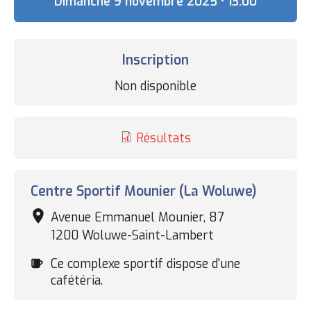
Date
Dimanche 9 novembre 2025 • 13:00
Inscription
Statut
Non disponible
des
inscriptions
Résultats
Complexe
Centre Sportif Mounier (La Woluwe)
sportif
Avenue Emmanuel Mounier, 87
1200 Woluwe-Saint-Lambert
Cafétéria
Ce complexe sportif dispose d'une
cafétéria.