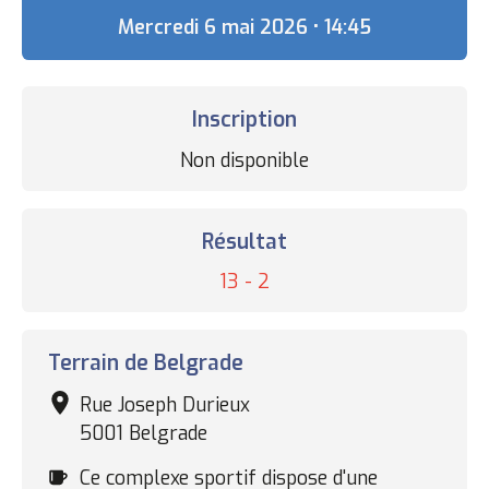
Date
Mercredi 6 mai 2026 • 14:45
Inscription
Statut
Non disponible
des
inscriptions
Résultat
Résultat
13 - 2
Complexe
Terrain de Belgrade
sportif
Rue Joseph Durieux
5001 Belgrade
Cafétéria
Ce complexe sportif dispose d'une