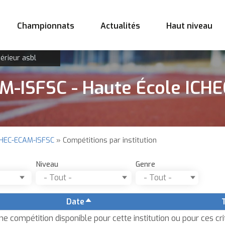
Championnats
Actualités
Haut niveau
érieur asbl
M-ISFSC - Haute École ICH
ICHEC-ECAM-ISFSC
Compétitions par institution
Niveau
Genre
Date
Trier
par
e compétition disponible pour cette institution ou pour ces cri