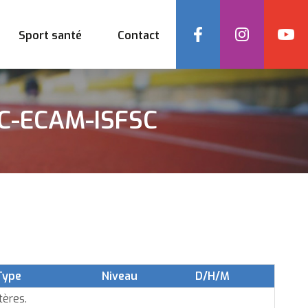
Social
Sport santé
Contact
EC-ECAM-ISFSC
Type
Niveau
D/H/M
tères.