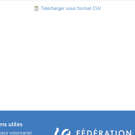
ordre
Télécharger sous format CSV
décroissant
ens utiles
pace volontariat